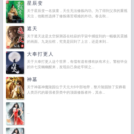
星辰变
关于星辰变一名孩童，天生无法修炼内功。为了得到父亲的重视
关注，他毅然选择了修炼痛苦艰难的外功。春去秋...
遮天
关于遮天这是太空探测器在枯寂的宇宙中捕捉到的一幅极其震撼
的画面。九龙拉棺，究竟是回到了上古，还是来到...
大奉打更人
关于大奉打更人这个世界，有儒有道有佛有妖有术士。警校毕业
的许七安幽幽醒来，发现自己身处牢狱之...
神墓
关于神墓神魔陵园位于天元大6中部地带，整片陵园除了安葬着
人类历代的最强者异类中的顶级修炼者外，其余...
...