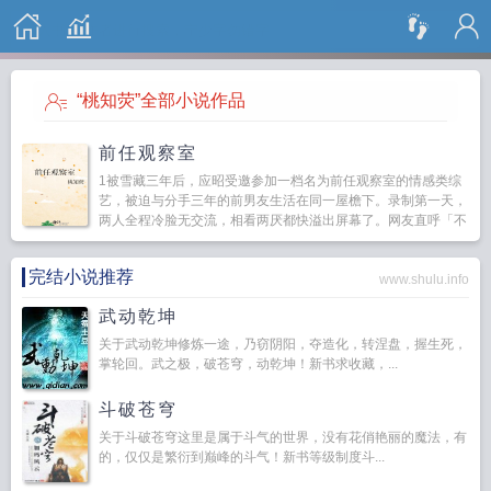
搜 索
“桃知荧”全部小说作品
前任观察室
1被雪藏三年后，应昭受邀参加一档名为前任观察室的情感类综
艺，被迫与分手三年的前男友生活在同一屋檐下。录制第一天，
两人全程冷脸无交流，相看两厌都快溢出屏幕了。网友直呼「不
愧是纯恨cp，对味！」某次节目录制中，应昭得分最少，解锁...
完结小说推荐
www.shulu.info
武动乾坤
关于武动乾坤修炼一途，乃窃阴阳，夺造化，转涅盘，握生死，
掌轮回。武之极，破苍穹，动乾坤！新书求收藏，...
斗破苍穹
关于斗破苍穹这里是属于斗气的世界，没有花俏艳丽的魔法，有
的，仅仅是繁衍到巅峰的斗气！新书等级制度斗...