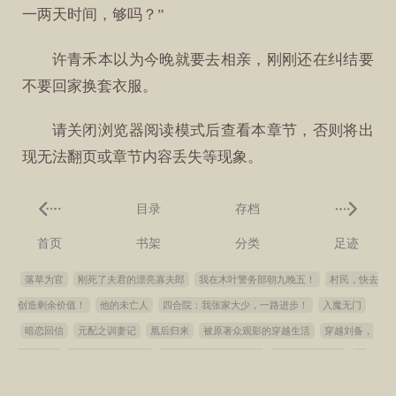
一两天时间，够吗？”
许青禾本以为今晚就要去相亲，刚刚还在纠结要
不要回家换套衣服。
请关闭浏览器阅读模式后查看本章节，否则将出
现无法翻页或章节内容丢失等现象。
目录
存档
首页
书架
分类
足迹
落草为官
刚死了夫君的漂亮寡夫郎
我在木叶警务部朝九晚五！
村民，快去
创造剩余价值！
他的未亡人
四合院：我张家大少，一路进步！
入魔无门
暗恋回信
元配之训妻记
凰后归来
被原著众观影的穿越生活
穿越刘备，
曲线扶汉
重生之美女外交官
方寸山弟子，苟在西游
长腿叔叔的恩宠
南
城
大宋假宦官，后宫逼我做九千岁
萌虎饲养日常[穿书]
小捞子怀了首富