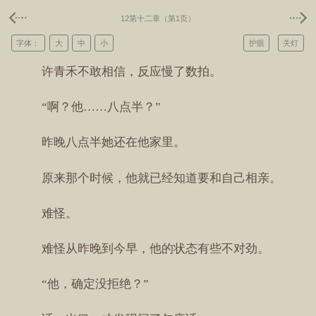
12第十二章（第1页）
字体：
大
中
小
护眼
关灯
许青禾不敢相信，反应慢了数拍。
“啊？他……八点半？”
昨晚八点半她还在他家里。
原来那个时候，他就已经知道要和自己相亲。
难怪。
难怪从昨晚到今早，他的状态有些不对劲。
“他，确定没拒绝？”