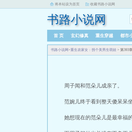
将本站设为首页
收藏书路小说网
书路小说网
首 页
玄幻修真
重生穿越
都市
书路小说网
>
重生农家女：拐个美男生萌娃
> 第39
周子闻和范朵儿成亲了。
范婉儿终于看到整天傻呆呆
她想现在的范朵儿是最幸福