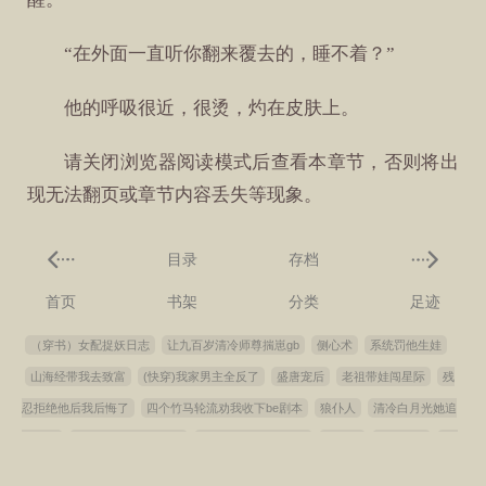
“在外面一直听你翻来覆去的，睡不着？”
他的呼吸很近，很烫，灼在皮肤上。
请关闭浏览器阅读模式后查看本章节，否则将出
现无法翻页或章节内容丢失等现象。
目录
存档
首页
书架
分类
足迹
（穿书）女配捉妖日志
让九百岁清冷师尊揣崽gb
侧心术
系统罚他生娃
山海经带我去致富
(快穿)我家男主全反了
盛唐宠后
老祖带娃闯星际
残
忍拒绝他后我后悔了
四个竹马轮流劝我收下be剧本
狼仆人
清冷白月光她追
悔莫及
山里捞子吃上城里货
妻主不为棋（女尊）
小作精
冷宫皇夫
[综
武侠]我心悦于你
全家大佬我养老
[综]攻略手册
谭先生的谭先生