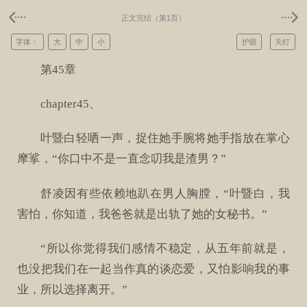
正文完结（第1页）
字体：
大
中
小
护眼
关灯
第45章
chapter45、
叶暨白轻哂一声，捉住她手腕将她手指放在掌心
摩挲，“你口中不是一直念叨我是渣男？”
舒凌因有些依赖地趴在男人胸膛，“叶暨白，我
害怕，你知道，我爸爸就是出轨了她的女秘书。”
“所以你觉得我们感情不稳定，从五年前就是，
也没把我们在一起当作真的谈恋爱，又怕影响我的事
业，所以选择离开。”