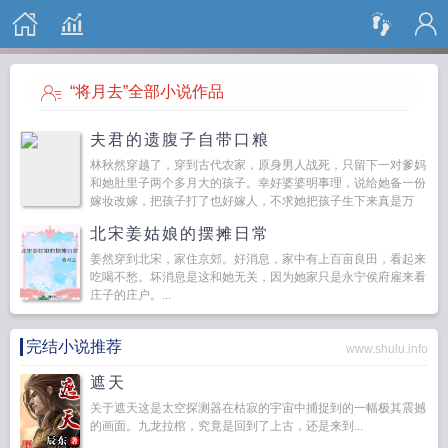
搜 索
“将月去”全部小说作品
夫君的遗腹子自带口粮
林秋然穿越了，穿到古代农家，原身男人战死，只留下一对爹妈
和她肚里子两个多月大的孩子。幸好婆婆明事理，说给她备一份
嫁妆改嫁，把孩子打了也好嫁人，不求她把孩子生下来真是万
幸，林秋然答应了。第二天，婆婆出门就捡了一颗灵...
北宋姜姑娘的摆摊日常
姜然穿到北宋，家住京郊。好消息，家中有上百亩良田，看起来
吃喝不愁。坏消息是这和她无关，因为她家只是永宁侯府雇来看
庄子的庄户。...
完结小说推荐
www.shulu.info
遮天
关于遮天这是太空探测器在枯寂的宇宙中捕捉到的一幅极其震撼
的画面。九龙拉棺，究竟是回到了上古，还是来到...