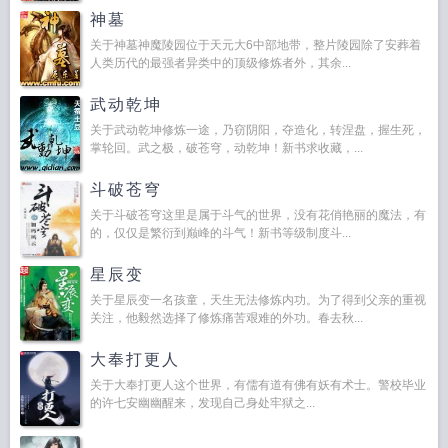
神墓
关于神墓神魔陵园位于天元大6中部地带，整片陵园除了安葬着
人类历代的最强者异类中的顶级修炼者外，其余...
武动乾坤
关于武动乾坤修炼一途，乃窃阴阳，夺造化，转涅盘，握生死，
掌轮回。武之极，破苍穹，动乾坤！新书求收藏，...
斗破苍穹
关于斗破苍穹这里是属于斗气的世界，没有花俏艳丽的魔法，有
的，仅仅是繁衍到巅峰的斗气！新书等级制度斗...
星辰变
关于星辰变一名孩童，天生无法修炼内功。为了得到父亲的重视
关注，他毅然选择了修炼痛苦艰难的外功。春去秋...
大奉打更人
关于大奉打更人这个世界，有儒有道有佛有妖有术士。警校毕业
的许七安幽幽醒来，发现自己身处牢狱之...