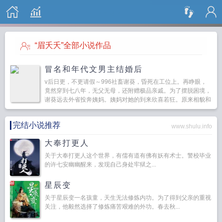
搜 索
“眉夭夭”全部小说作品
冒名和年代文男主结婚后
v后日更，不更请假～996社畜谢葵，昏死在工位上。再睁眼，
竟然穿到七八年，无父无母，还附赠极品亲戚。为了摆脱困境，
谢葵远去外省投奔姨妈。姨妈对她的到来欣喜若狂。原来相貌和
她极其相似的表姐跟人私奔去了香江。怕事情败露，姨妈央求她
顶...
完结小说推荐
www.shulu.info
大奉打更人
关于大奉打更人这个世界，有儒有道有佛有妖有术士。警校毕业
的许七安幽幽醒来，发现自己身处牢狱之...
星辰变
关于星辰变一名孩童，天生无法修炼内功。为了得到父亲的重视
关注，他毅然选择了修炼痛苦艰难的外功。春去秋...