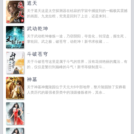
遮天
关于遮天这是太空探测器在枯寂的宇宙中捕捉到的一幅极其震撼
的画面。九龙拉棺，究竟是回到了上古，还是来到...
武动乾坤
关于武动乾坤修炼一途，乃窃阴阳，夺造化，转涅盘，握生死，
掌轮回。武之极，破苍穹，动乾坤！新书求收藏，...
斗破苍穹
关于斗破苍穹这里是属于斗气的世界，没有花俏艳丽的魔法，有
的，仅仅是繁衍到巅峰的斗气！新书等级制度斗...
神墓
关于神墓神魔陵园位于天元大6中部地带，整片陵园除了安葬着
人类历代的最强者异类中的顶级修炼者外，其余...
...