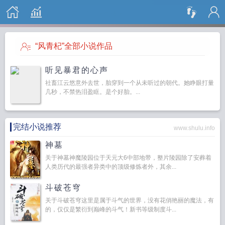
搜 索
“风青杞”全部小说作品
听见暴君的心声
社畜江云悠意外去世，胎穿到一个从未听过的朝代。她睁眼打量
几秒，不禁热泪盈眶。是个好胎。...
完结小说推荐
www.shulu.info
神墓
关于神墓神魔陵园位于天元大6中部地带，整片陵园除了安葬着
人类历代的最强者异类中的顶级修炼者外，其余...
斗破苍穹
关于斗破苍穹这里是属于斗气的世界，没有花俏艳丽的魔法，有
的，仅仅是繁衍到巅峰的斗气！新书等级制度斗...