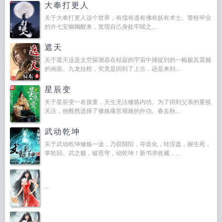
大奉打更人
关于大奉打更人这个世界，有儒有道有佛有妖有术士。警校毕业
的许七安幽幽醒来，发现自己身处牢狱之...
遮天
关于遮天这是太空探测器在枯寂的宇宙中捕捉到的一幅极其震撼
的画面。九龙拉棺，究竟是回到了上古，还是来到...
星辰变
关于星辰变一名孩童，天生无法修炼内功。为了得到父亲的重视
关注，他毅然选择了修炼痛苦艰难的外功。春去秋...
武动乾坤
关于武动乾坤修炼一途，乃窃阴阳，夺造化，转涅盘，握生死，
掌轮回。武之极，破苍穹，动乾坤！新书求收藏，...
...