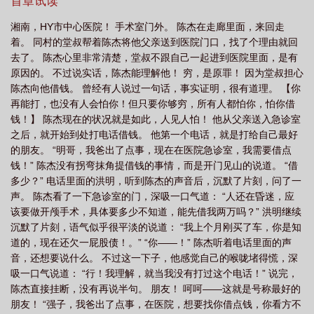
两界能做什么？废话，肯定是先赚钱啊！百年野山参才一个银圆，
首章试读
宗师穿越射雕
国术大师是什么意思
国术!大宗师陈杰笔趣阁
国术宗师百度
两百块？——打包，统统打包！极品翡翠玉镯，才两个银圆，四百
湘南，HY市中心医院！ 手术室门外。 陈杰在走廊里面，来回走
块？——打包！全要了！——什么？东洋人的舰队这么猛？跑到渤
百科
国术!大宗师TXT
国术大师有哪些
国术大宗师免费阅读
国术宗师
着。 同村的堂叔帮着陈杰将他父亲送到医院门口，找了个理由就回
海耀武扬威。——鱼雷！我的鱼雷来了，味道如何！？当然，这只
在都市
国术!大宗师 陈杰刘七
国术大师
真正的国术大师
国术大宗师
去了。 陈杰心里非常清楚，堂叔不跟自己一起进到医院里面，是有
是开始！然后陈杰发现，自己想要自由的穿梭两界，必须要练武
原因的。 不过说实话，陈杰能理解他！ 穷，是原罪！ 因为堂叔担心
yanqing
国术大宗师
国术宗师笔趣阁
国术宗师都有谁
国术大宗师陈杰
——！【双穿+国术+都市拳战+两界倒爷+爽文！】
陈杰向他借钱。 曾经有人说过一句话，事实证明，很有道理。 【你
免费阅读
国术大宗师百度
国术大宗师石山轻免费阅读
国术!大宗师 第501
再能打，也没有人会怕你！但只要你够穷，所有人都怕你，怕你借
章
国术大宗师TXT百度
国术!大宗师 首页
国术宗师
国术大师是什
钱！】 陈杰现在的状况就是如此，人见人怕！ 他从父亲送入急诊室
之后，就开始到处打电话借钱。 他第一个电话，就是打给自己最好
么
国术大宗师石山轻
国术!大宗师 精校
国术大宗师百度百科
国术!大宗
的朋友。 “明哥，我爸出了点事，现在在医院急诊室，我需要借点
师
国术!大宗师无防盗
钱！” 陈杰没有拐弯抹角提借钱的事情，而是开门见山的说道。 “借
多少？” 电话里面的洪明，听到陈杰的声音后，沉默了片刻，问了一
声。 陈杰看了一下急诊室的门，深吸一口气道： “人还在昏迷，应
该要做开颅手术，具体要多少不知道，能先借我两万吗？” 洪明继续
沉默了片刻，语气似乎很平淡的说道： “我上个月刚买了车，你是知
道的，现在还欠一屁股债！。” “你——！” 陈杰听着电话里面的声
音，还想要说什么。 不过这一下子，他感觉自己的喉咙堵得慌，深
吸一口气说道： “行！我理解，就当我没有打过这个电话！” 说完，
陈杰直接挂断，没有再说半句。 朋友！ 呵呵——这就是号称最好的
朋友！ “强子，我爸出了点事，在医院，想要找你借点钱，你看方不