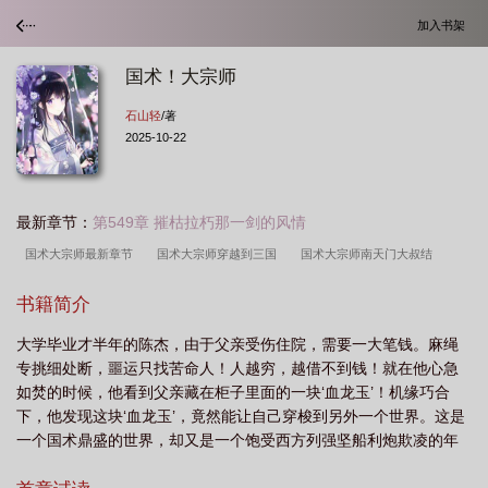
加入书架
国术！大宗师
石山轻
/著
2025-10-22
最新章节：
第549章 摧枯拉朽那一剑的风情
国术大宗师最新章节
国术大宗师穿越到三国
国术大宗师南天门大叔结
局
国术大师八年了
国术宗师穿越
国术!大宗师 最新章节 无弹窗
国术大
书籍简介
宗师起点
都市之国术大宗师
国术大宗师南天门大叔
国术宗师在异界
大学毕业才半年的陈杰，由于父亲受伤住院，需要一大笔钱。麻绳
的
国术!大宗师 免费
国术宗师穿越的
国术!大宗师 石山轻
国术大宗师
专挑细处断，噩运只找苦命人！人越穷，越借不到钱！就在他心急
TXT
国术!大宗师 第256章
国术大宗师免费TXT
国术大宗师笔趣阁无错
如焚的时候，他看到父亲藏在柜子里面的一块‘血龙玉’！机缘巧合
版
国术宗师修仙
国术大宗师石山轻作者
国术!大宗师 全本校对
国术大
下，他发现这块‘血龙玉’，竟然能让自己穿梭到另外一个世界。这是
一个国术鼎盛的世界，却又是一个饱受西方列强坚船利炮欺凌的年
宗师笔趣阁
国术宗师免费
国术!大宗师笔趣阁
国术大宗师TXT完本
国
代！这里有西城车夫头‘鬼脚七’，也有娴静端庄的‘十三姨’……！双穿
术大宗师穿越武侠世界的
国术!大宗师 笔趣阁
国术大宗师石山TXT
国术大