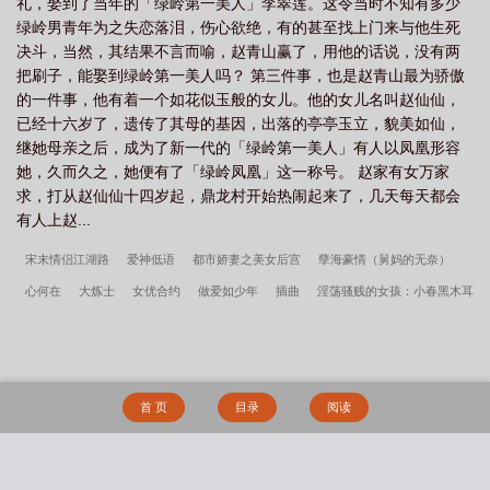
礼，娶到了当年的「绿岭第一美人」李翠莲。这令当时不知有多少
绿岭男青年为之失恋落泪，伤心欲绝，有的甚至找上门来与他生死
决斗，当然，其结果不言而喻，赵青山赢了，用他的话说，没有两
把刷子，能娶到绿岭第一美人吗？ 第三件事，也是赵青山最为骄傲
的一件事，他有着一个如花似玉般的女儿。他的女儿名叫赵仙仙，
已经十六岁了，遗传了其母的基因，出落的亭亭玉立，貌美如仙，
继她母亲之后，成为了新一代的「绿岭第一美人」有人以凤凰形容
她，久而久之，她便有了「绿岭凤凰」这一称号。 赵家有女万家
求，打从赵仙仙十四岁起，鼎龙村开始热闹起来了，几天每天都会
有人上赵...
宋末情侣江湖路
爱神低语
都市娇妻之美女后宫
孽海豪情（舅妈的无奈）
心何在
大炼士
女优合约
做爱如少年
插曲
淫荡骚贱的女孩：小春黑木耳
日记
欲火轮回
欲难控
人间往事
异端之神
背 叛
命运的脚步
张华
和他的漂亮妈妈（修订润色版）
触摸
捉妻
绝望拘禁
遥夜途上
救赎男友
后被甩了怎么办
禁止吸血鬼发情（姐狗高H 1v1）
陆生千里寻女记
仙道逆徒
首 页
目录
阅读
赘婿的荣耀
鱿鱼便当（脑洞合集）
穿成爽文男主的黑月光
你才不是我哥呢
我自由人，有事真上[竞技]