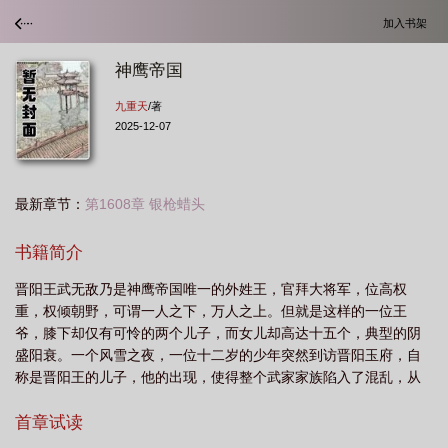
加入书架
神鹰帝国
九重天
/著
2025-12-07
最新章节：
第1608章 银枪蜡头
书籍简介
晋阳王武无敌乃是神鹰帝国唯一的外姓王，官拜大将军，位高权
重，权倾朝野，可谓一人之下，万人之上。但就是这样的一位王
爷，膝下却仅有可怜的两个儿子，而女儿却高达十五个，典型的阴
盛阳衰。一个风雪之夜，一位十二岁的少年突然到访晋阳玉府，自
称是晋阳王的儿子，他的出现，使得整个武家家族陷入了混乱，从
而揭开了神鹰帝国贵族阶层奢侈淫乱的一页……小说从身世迷离的
人物武天骄开始，一路描写他从任人欺凌弱不禁风到雄霸天下千古
首章试读
一帝的坎坷、传奇的成长经历。