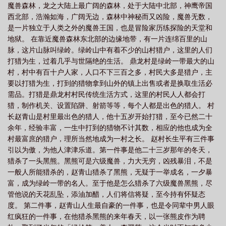
魔兽森林，龙之大陆上最广阔的森林，处于大陆中北部，神鹰帝国
西北部，浩瀚如海，广阔无边，森林中神秘而又凶险，魔兽无数，
是一片独立于人类之外的魔兽王国，也是冒险家历练探险的天堂和
地狱。 在靠近魔兽森林东北部的边缘地带，有一片连绵百里的山
脉，这片山脉叫绿岭。绿岭山中有着不少的山村猎户，这里的人们
打猎为生，过着几乎与世隔绝的生活。 鼎龙村是绿岭一带最大的山
村，村中有百十户人家，人口不下三百之多，村民大多是猎户，主
要以打猎为生，打到的猎物拿到山外的镇上出售或者是换取生活必
需品。打猎是鼎龙村村民传统生活方式，这里的村民人人都会打
猎，制作机关、设置陷阱、射箭等等，每个人都是出色的猎人。 村
长赵青山是村里最出色的猎人，他十五岁开始打猎，至今已然二十
余年，经验丰富，一生中打到的猎物不计其数，相应的他也成为全
村最富庶的猎户，理所当然地成为一村之长。 赵村长生平有三件事
引以为傲，为他人津津乐道。第一件事是他二十三岁那年的冬天，
猎杀了一头黑熊。黑熊可是六级魔兽，力大无穷，凶残暴泪，不是
一般人所能猎杀的，赵青山猎杀了黑熊，无疑于一举成名，一夕暴
富，成为绿岭一带的名人。至于他是怎么猎杀了六级魔兽黑熊，尽
管他说的天花乱坠，添油加醋，人们将信将疑，至今持有怀疑态
度。 第二件事，赵青山人生最自豪的一件事，也是令同辈中男人眼
红疯狂的一件事，在他猎杀黑熊的来年春天，以一张熊皮作为聘