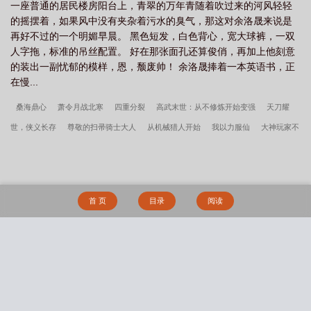
局
英雄联盟之谁与争锋正版
英雄联盟之谁与争锋乱
英雄联盟之谁与争锋百
一座普通的居民楼房阳台上，青翠的万年青随着吹过来的河风轻轻
的摇摆着，如果风中没有夹杂着污水的臭气，那这对余洛晟来说是
度百科
英雄联盟之谁与争锋角色
英雄联盟之王者荣耀
英雄联盟之谁与争锋
再好不过的一个明媚早晨。 黑色短发，白色背心，宽大球裤，一双
笔趣阁
英雄联盟之谁与争锋 乱
英雄联盟之谁与争锋百度
英雄联盟之谁与
人字拖，标准的吊丝配置。 好在那张面孔还算俊俏，再加上他刻意
争锋全本
英雄联盟手游
英雄联盟之谁与争锋TXT
英雄联盟之谁与争
的装出一副忧郁的模样，恩，颓废帅！ 余洛晟捧着一本英语书，正
在慢...
锋?
英雄联盟之决胜巅峰
英雄联盟之谁与争锋人物传记
英雄联盟之谁与争
锋txt完整版
英雄联盟之谁与争锋小北哪一章死
英雄联盟之谁与争锋全文阅
桑海鼎心
萧令月战北寒
四重分裂
高武末世：从不修炼开始变强
天刀耀
读
英雄联盟之谁与争锋
英雄联盟掌上联盟
英雄联盟之谁与争锋电视
世，侠义长存
尊敬的扫帚骑士大人
从机械猎人开始
我以力服仙
大神玩家不
剧
英雄联盟之谁与争锋后续
英雄联盟之谁与争锋完整版
英雄联盟之谁与争
许躺平
乔荞商陆
逆侯传
万法道君，从小云雨术开始
我的师父绝色倾城罗舞
锋女主角介绍
英雄联盟之谁与争锋 夏雨梨
英雄联盟之谁与争锋百度贴
叶宁
万古神帝
我在异世封神
超维度玩家
哥们竟是曹操型上单？
唐羽萧
吧
英雄联盟之谁与争锋全文
英雄联盟之王者归来
英雄联盟之谁与争锋杨倩
玉淑
青铜诡事录
梦魇降临
遥夜途上
救赎男友后被甩了怎么办
禁止吸血
首 页
目录
阅读
倩
英雄联盟之谁与争锋免费阅读全文
英雄联盟之谁与争锋赵庭华什么时候归
鬼发情（姐狗高H 1v1）
陆生千里寻女记
仙道逆徒
赘婿的荣耀
鱿鱼便当
队
英雄联盟之谁与争锋余洛晟
英雄联盟之谁与争锋漫画
英雄联盟之谁与争
（脑洞合集）
穿成爽文男主的黑月光
你才不是我哥呢
我自由人，有事真上[竞
锋txt
英雄联盟之电竞称王
英雄联盟之谁与争锋官方风云榜
英雄联盟之谁
技]
与争锋番外
英雄联盟之谁与争锋在哪个平台
英雄联盟之谁与争锋哪个app可以
搜 索
看
英雄联盟之谁与争锋角色介绍
英雄联盟之谁与争锋在哪个app能看
英雄
联盟之谁与争锋 风起云涌
英雄联盟之谁与争锋精校版
英雄联盟之谁与争锋奥