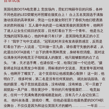
首章试读
读
英雄联盟之谁与争锋主角战队成员
英雄联盟之谁与争锋几个女主
英雄联
英国伦敦DOTA电竞赛上 竞技场内，霓虹灯绚丽夺目的闪烁，各种
盟之谁与争锋续写
英雄联盟之谁与争锋最新
英雄联盟之谁与争锋小北
英雄
不同色彩的LED荣耀光环照耀在颁奖台上！ 台上五名英国选手满脸
联盟之谁与争锋 小北
英雄联盟之谁与争锋 浅梦加入
英雄联盟之谁与争锋飘
激动笑容的高举奖杯，旁边一位长腿女郎打开了香槟为他们喷洒酒
水的胜利祝福！ 五人最中央的是一位褐发英俊的英国青年，他咧开
剑
英雄联盟之谁与争锋有声
英雄联盟之谁与争锋无弹窗
英雄联盟之谁与争
了迷人让女生们炫目的笑容，目光盯着台下另一个青年。 他是当之
锋 txt
英雄联盟之谁与争锋人物介绍
英雄联盟之谁与争锋阅读
英雄联盟之
无愧的冠军队核心，他的年龄只有17岁，是英国电竞真正的小王
谁与争锋有声飘剑
英雄联盟之谁与争锋杨倩倩和余洛晟为什么没在一起
联盟之
子！ “我学了句中文成语。”冠军此时并没有发表获胜感言，反而是
盯着台下的一人说道，“它叫做一言九鼎，请你遵守失败的承诺，从
谁与争锋笔趣阁
英雄联盟之谁与争锋1328
英雄联盟掌盟
英雄联盟之谁与
此退出DOTA游戏！” 台下的青年黑眸黑发，身材有些消瘦。 面对这
争锋LM战队
英雄联盟之谁与争锋余雨结局
英雄联盟之谁与争锋免费
英雄
位满身光环的电竞王子咄咄逼人的微笑，他只能够默然的点了点
联盟之谁与争锋 余洛晟
英雄联盟之谁与争锋 epub
英雄联盟之谁与争峰
头。 “来，天才选手鹰，也请你笑一笑，给我们留一个纪念吧。”摄
吧
影师走到这名黑发少年面前，用标准的中文说道。 黑发青年面对镜
英雄联盟之谁与争锋简介
英雄联盟之谁与争锋 最新章节 无弹窗
英雄联
头，他咧开了嘴笑了。 这个笑容却让他感觉撕心裂肺！ 这一刻，他
盟之谁与争锋人物
英雄联盟之谁与争锋余洛晟和谁在一起了
英雄联盟之谁与争
明白了。 很多时候，第二名是没有任何奖励的。 就比如说战场。 在
锋百科
英雄联盟之谁与争锋作者新书
英雄联盟之谁与争锋番外篇
英雄联盟
他的眼里，电子竞技就是战场，没有硝烟，没有鲜血，可一旦败了
之巅峰王座
英雄联盟之谁与争锋浅梦什么时候入队
英雄联盟之谁与争锋1002
就犹如一具尸体，埋在黄沙中，等待的只有慢慢腐烂…… 电竞如
此，任何一个充满角逐的领域都是如此，没有几个人会记住第二
无标题
英雄联盟之全能天才
英雄联盟之谁与争锋txt全本
英雄联盟之谁与
名。 他叫余洛晟，游戏ID：鹰。 但他必须退出他最热爱的DOTA职
争锋浅梦
英雄联盟之谁与争锋什么时候写的
英雄联盟之谁与争锋许平洋结
业舞台，不仅仅是因为和这位英国天才的赌约…… …… 一年后 ……