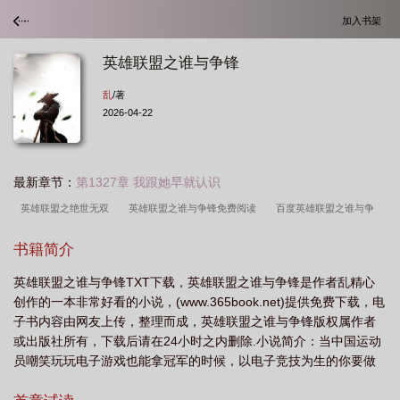
加入书架
英雄联盟之谁与争锋
乱
/著
2026-04-22
最新章节：
第1327章 我跟她早就认识
英雄联盟之绝世无双
英雄联盟之谁与争锋免费阅读
百度英雄联盟之谁与争
锋
英雄联盟之谁与争锋结局
英雄联盟之谁与争锋 浅梦加入是第几集
英雄
书籍简介
联盟之谁与争锋TXT免费
英雄联盟之谁与争锋后记
英雄联盟之谁与争锋外
英雄联盟之谁与争锋TXT下载，英雄联盟之谁与争锋是作者乱精心
传
英雄联盟之谁与争锋小北的结局
英雄联盟之谁与争锋杨倩倩结局
英雄联
创作的一本非常好看的小说，(www.365book.net)提供免费下载，电
盟之谁与争锋全本TXT
英雄联盟之谁与争锋 作者
英雄联盟之谁与争锋听
子书内容由网友上传，整理而成，英雄联盟之谁与争锋版权属作者
书
英雄联盟之谁与争锋笔趣阁无弹窗
英雄联盟之谁与争锋人物结局
英雄联
或出版社所有，下载后请在24小时之内删除.小说简介：当中国运动
员嘲笑玩玩电子游戏也能拿冠军的时候，以电子竞技为生的你要做
盟之谁与争锋续
英雄联盟之谁与争锋TXT百度
英雄联盟之谁与争锋百度百科人
的是用自己42码的鞋子去量一量他那清高的脸码有多长！当父
物介绍
英雄联盟之谁与争锋主角打什么位置
英雄联盟之谁与争锋在线阅