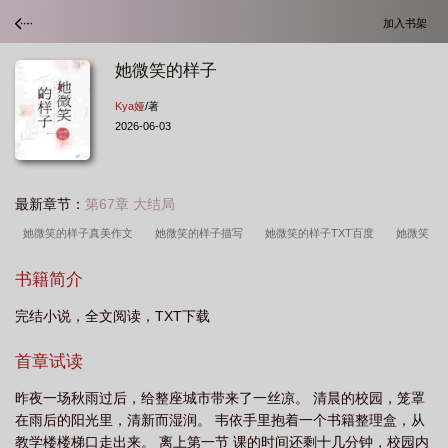
加入书架
她微笑的样子
Kya娅
/著
2026-06-03
最新章节：
第67章 大结局
她微笑的样子真美作文
她微笑的样子描写
她微笑的样子TXT百度
她微笑
的样子 令娅
她微笑的样子真美600字
她微笑的样子是什么歌
她微笑的样子
书籍简介
TXT
她微笑的样子全文免费阅读
她微笑的样子在线阅读
她微笑的样子很
完结小说，全文阅读，TXT下载
美
她微笑的样子 kya娅
她的微笑像
她微笑的样子txt
她微笑的样子真好
看作文400字
她微笑的样子作文
她微笑的样子英语
她微笑的样子百度
首章试读
昨夜一场秋雨过后，给整座城市带来了一丝凉。 清晨的校园，笼罩
在雨后的阳光里，清新而湿润。 韦依手里抱着一个书籍整理盒，从
教学楼楼梯口走出来。 离上第一节 课的时间还剩十几分钟，校园内