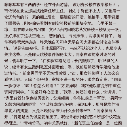
窸窸窣窣有三两的学生还在外面游荡。 教职办公楼在教学楼后面，
韦依现在要去那里找她新任班主任。 她右手臂使不上力，又抱着一
盒沉甸甸的书，累的额上冒出一层细密的汗渍。她抬手，用手背蹭
了蹭额头，刚好偏头看到右侧实验楼前的那块空地。 心里不禁一
凉。 就在昨天晚自习前，文科7班的田晓芯从实验楼三楼纵身一跃，
正好摔在了这块空地上。 悲剧的是，寻死未果，两条腿却折了。 这
件事闹得沸沸扬扬，昨天晚自习和今天早自习大家都在讨论这件事
情。 说是告白被拒。具体原因不详。 韦依不认识这个人，也极少去
关注这些。只是昨天跳楼事件闹得太大，同桌在跟前桌讨论的时
候，侧耳听了一下。 “在实验室碰见过，长的贼帅了。听16班的人
说，经常有女生跑到教室外面看他，靠，以前居然还有学姐给他递
过情书。” 前桌男同学不无惋惜感慨，“诶，那女的傻啊！人怎么会
看得上她。人除了长得帅，家境不是一般的好，眼光肯定高。” 同桌
一脸惊讶，“嚯！你怎么知道？” “方昱泽呗，我跟他以前是初中重点
班同班同学。” 同桌好奇心泛滥，“我靠，你还知道什么，快讲讲。”
“家里背景好像也挺厉害的，父亲经商，爷爷以前是个军官。”男同学
又颇为困惑的咂舌，“他以前成绩挺好的，保送E中，那可是培养清
华北大的摇篮。只是不晓得后来为什么会转来A中。” 同桌脑洞大
开，“肯定是因为谈恋爱颓废了。我经常看到他跟艺术班那个校花走
得很近。” “青梅竹马。初中关系就好。” 新任班主任姓徐，是一位四