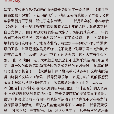
在，出现了第三种我从未预料到的可能性。我，和时政公务员网恋
首章试读
了！恋爱过程倒是一直都很顺利，但就是有一点让我很苦恼。蓝钻
深夜，某位正在激情加班的山姥切长义收到了一条消息。 【朔月申
前辈真的很不愿意和我见面……甚至连语音和照片都非常吝啬。怎
请添加您为好友】 不认识的名字。 他面无表情地按灭了屏幕，又犹
么会这样呢？我们不是恋爱关系吗？因为这件事，近侍长谷部已经
豫着重新打开手机，通过了这条申请。 —— 我是月岛优，审神者代
无数次提出质疑，怀疑对方是网络诈骗，劝我快点分手了。可由于
号为朔月，刚一毕业就被时政抓来签了二十年的合同，算是成功把
我真的很喜欢我的网恋对象，实在是……做不到嘛。直到某天忍无
自己卖掉了。 由于时政方给的实在太多了，所以我其实对二十年的
可忍之下，我猜测他是不是——“难道是因为什么太过自卑之类的理
合同完全没有意见，甚至非常高兴自己有了铁饭碗。 现世的就业环
由，所以才迟迟不肯透露个人信息？！呀，反正蓝钻前辈平时看起
境都卷成什么样子了，能在毕业当天就拿到一份包吃包住，待遇优
来也很社恐的样子，说不定是不敢和我下线见面呢？一定是这样
厚的工作，甚至还能被美男环绕，这不就是中彩票了吗？ 感谢时政
吧？没关系！我理解的，真是惹人怜爱的前辈啊！”——之后。破天
送交通工具（小云雀）送房（本丸）还送美男，这和天堂有什么区
荒地受到了一条长语音：“……你在胡乱猜测些什么呢？”不难听出他
别。 唯一不满的一点，大概就是她总是赶不上聚乐第活动的开启时
话语的无奈和恼火。哦哦，生气了。哦哦！！这个声音！我，又一
间，每一次的聚乐第活动都会因为各式各样的原因错过。 她真的很
次坠入爱河了！可即使都已经这样了，他还是不愿意见面，真是让
想要山姥切长义！！ 【求助帖】除了聚乐第活动还有什么办法能获
人发愁。一直到某个并不算太特殊的午后。好吧还是挺特殊的。那
得山姥切长义吗？ 1l诸君！我需要聚乐第！ 如题，帖主真的很想要
时候，我终于站在贴纸所前，决定兑换因为各种原因而错过活动，
长义！每次活动刚刚好错过了，感觉被聚乐第下了诅咒……qaq
始终没得到的，心心念念的监察官……忽然有一只手从旁边伸过来
2l【匿名】的审神者 喜闻乐见的新婶望刀图。 3l【匿名】的刀剑男
拦下了我的动作。伴随着怎么都藏不住的气急败坏。“你就这么心急
士 虽然能理解这种急切的心情，但长义能获得的渠道实在不多啊。
吗？带回去另一个我也没关系？”……诶？公务员、蓝钻……长
最近的机会应该就只有周年的兑换所活动了吧？也说不定在那之前
义？！＊阅读指南1.小甜文，前期情感发展速度很快，建议看之前抛
会穿插聚乐第活动，应该也只能稍微等等了？ 4l诸君！我需要聚乐
弃脑子。2.有其他刀男对女主（非常不明显）的单箭头，但女主全程
第！ 其实不然，并非新审。我已经入职两年了，只是每次的聚乐第
箭头长义。其他单箭头不会表白也不会越界，纯陪跑！当做不存在