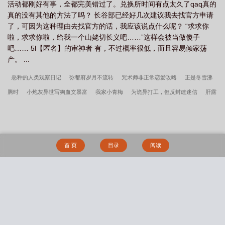
活动都刚好有事，全都完美错过了。兑换所时间有点太久了qaq真的
或者单纯亲情也可以！
真的没有其他的方法了吗？ 长谷部已经好几次建议我去找官方申请
了，可因为这种理由去找官方的话，我应该说点什么呢？ “求求你
啦，求求你啦，给我一个山姥切长义吧……”这样会被当做傻子
吧…… 5l【匿名】的审神者 有，不过概率很低，而且容易倾家荡
产。 ...
恶种的人类观察日记
弥都府岁月不流转
咒术师非正常恋爱攻略
正是冬雪沸
腾时
小炮灰异世写狗血文暴富
我家小青梅
为诡异打工，但反封建迷信
肝露
谷，乱七八糟的MOD不要下啊！
缓释胶囊
夫郎是炮灰病美人
夜莺美人[娱乐
圈]
我在古代卖中药（系统）
天幕剧透的千古一帝是我
北宋灶房小丫鬟
妖
后她兴风作浪
国公府来了个表小姐
我的超市通古代
神豪文男主是我爸
与炮
首 页
目录
阅读
灰病美人he了（穿书）
神豪投资，日赚千万[娱乐圈]
耽美女配绑定攻略系统后
（弯掰直）
（cod乙女）豢养（nph）
爱过你这件事（H）
结束快穿攻略的普
女回到现实后
淫书生
我和我的大奶子妈妈乱伦交配的淫荡日常
山花漫情
蜜
搜 索
桃熟了 (1v1 H)
干上瘾（H）
Damsels in Distress（bdsm短篇合集）