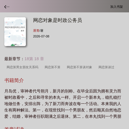
加入书架
网恋对象是时政公务员
厘青
/著
2026-07-08
最新章节：
18第 18 章
网恋算男女朋友关系吗
网恋算不算
网恋算不算谈对象
网恋算谈过
吗
网恋对象算不算男女朋友
网恋属于什么
网恋算谈恋爱吗
网恋的对象
书籍简介
算对象吗
网恋对象是警察
网恋算相处吗
网恋影响政审吗
网恋算是恋爱
月岛优，审神者代号朔月，新月的别称。在毕业后因为拥有灵力而
吗?
网恋对象是什么关系
网恋对象是时政公务员晋江
网恋算什么关
被时政看中，之后和寻常的本丸一样。开启一个新本丸，稳扎稳打
系
网恋算不算恋爱?
网恋算真正的恋爱吗
网恋对象是男朋友吗
网恋算
地做任务，安排出阵，为了新刀而奔波在每一个活动。本来我的人
对象吗
网恋属于谈恋爱吗
网恋算搞对象吗
网恋算对象嘛
网恋对象是时
生有两种解法。第一，在现世找到一个男朋友，然后顺其自然地恋
爱，结婚，审神者任职期满之后退休。第二，在本丸找到一个男朋
政公务员怎么办
网恋算不算真正的谈恋爱
网恋算谈恋爱?
网恋算谈对象
友，然后顺理成章地恋爱，结婚。审神者任职期满之后续签。但现
吗
可信吗
网恋对象算不算对象