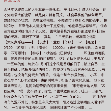
文，数值设定合理，拒绝无脑开掛。2：人物智商在线，有谋略布局
首章试读
孟秋本觉得自己的人生就像一潭死水。 平凡到死！ 进入社会后，他
才知道最大的谎话，就是努力就有回报。 社会早將他的稜角磨平。
曾经的雄心壮志。 也在充满枯燥。 不知道忙了些什么的忙碌中。 悄
然消散。 甚至他本人都没有一丁点察觉。 他也早已放弃躺平。 但命
运却在这时给他开了个玩笑。 孟秋望著悬浮在视野那道极具科幻色
彩的光幕。 咂吧了下嘴：“真是.....” 目光流转，光幕隨之运动。
【大玩家系统——】 【玩家】：孟秋 【等级】：lv1 【经验】：
0/100 【游戏】：无 【资金】：10000元（未使用/未提现，次日清
零，不可累计） 【特权】：榜首签（已解锁） ........ 即使他闭著眼
睛，光幕也神奇的出现在他“视野”。 这让孟秋不得不承认，平凡了
二十五年的他，终於在5月9日这个很是普通的日子，踏上自己一生
最为特殊，也极具灿烂的舞台。 即使这个舞台没有任何观眾，没有
鲜花，也没有气势宏大的音乐。 但这个舞台独属於他。 “小孟，来
这么早？” 工作区域另一边的叫喊声，打断了孟秋的思绪。 他下意
识循声望去。 是同为运营部的同事李天骄。 “李哥也来这么早。”孟
秋应声。 “嘿，比不得你，你忙。” 孟秋收回目光，吐出一口浊气。
他没说自己在工位坐了一中午，也发了一中午的呆。 ....... 五月的滨
海市气温不算低，特別是今天大太阳，阳光透过玻璃晒的人暖洋洋
的。 一百多平的工作区域內，陆陆续续来了不少同事。 ...