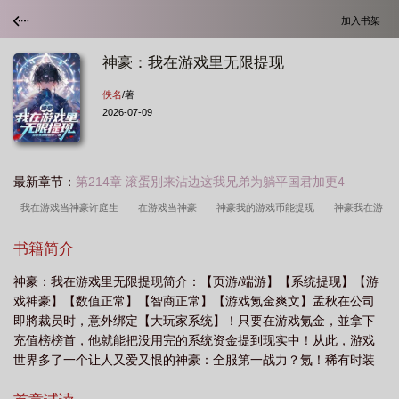
加入书架
神豪：我在游戏里无限提现
佚名
/著
2026-07-09
最新章节：
第214章 滚蛋別来沾边这我兄弟为躺平国君加更4
我在游戏当神豪许庭生
在游戏当神豪
神豪我的游戏币能提现
神豪我在游
戏里疯狂刷钱
我在游戏当神豪123
神豪我
我在游戏当神豪笔趣阁
神豪
书籍简介
我的游戏能提现5200
我在游戏当神豪百度TXT
神豪之我的游戏能刷钱
游
神豪：我在游戏里无限提现简介：【页游/端游】【系统提现】【游
戏里疯狂刷钱
我在游戏当神豪顶点
神豪我的游戏能提现乐文
神豪我的游戏
戏神豪】【数值正常】【智商正常】【游戏氪金爽文】孟秋在公司
能提现
游戏神豪我氪金多亿点怎么了
神豪我游戏里疯狂刷钱免费
神豪我游
即將裁员时，意外绑定【大玩家系统】！只要在游戏氪金，並拿下
戏里疯狂刷钱笔趣阁
我游戏神豪大佬
神豪我的游戏能提现爱看书吧
我有神
充值榜榜首，他就能把没用完的系统资金提到现实中！从此，游戏
世界多了一个让人又爱又恨的神豪：全服第一战力？氪！稀有时装
豪游戏体验系统完结全本
我在神豪游戏能成真
游戏里神豪开局
神豪我在游
坐骑？氪！顶级公会爭霸？氪！【阅读指南】1：现实游戏氪金爽
戏里无限提现起点