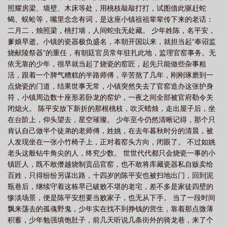
照耀房梁、墙壁、木床等处，用桃枝敲敲打打，试图借此驱赶蛇
宁姚
剑来第二季
剑来 声娱文化
剑来 李希圣
剑来裴钱
剑来听
蝎、蜈蚣等，嘴里念念有词，是这座小镇祖祖辈辈传下来的老话：
书
剑来
剑来 李二
剑来动漫在线观看免费完整版
剑来 百度百科
剑
二月二，烛照梁，桃打墙，人间蛇虫无处藏。 少年姓陈，名平安，
来完结了没有
剑来陈平安最后境界
剑来 左右
剑来 石柔
剑来 百
爹娘早逝。小镇的瓷器极负盛名，本朝开国以来，就担当起“奉诏监
烧献陵祭器”的重任，有朝廷官员常年驻扎此地，监理官窑事务。无
科
剑来齐静春什么境界
剑来隐官萧愻
剑来阿良最后结局
剑来 纵横中
依无靠的少年，很早就当起了烧瓷的窑匠，起先只能做些杂事粗
文网
剑来陆沉
剑来电视剧
剑来金丹境是几境
剑来境界划分
剑来
活，跟着一个脾气糟糕的半路师傅，辛苦熬了几年，刚刚琢磨到一
动漫
剑来 顾璨
剑来顾璨
剑来 全文免费阅读
剑来 听书
剑来 纵
点烧瓷的门道，结果世事无常，小镇突然失去了官窑造办这张护身
符，小镇周边数十座形若卧龙的窑炉，一夜之间全部被官府勒令关
横
剑来手游
剑来 黄镇
剑来 李槐
剑来 杨老头
闭熄火。 陈平安放下新折的那根桃枝，吹灭蜡烛，走出屋子后，坐
在台阶上，仰头望去，星空璀璨。 少年至今仍然清晰记得，那个只
肯认自己做半个徒弟的老师傅，姓姚，在去年暮秋时分的清晨，被
人发现坐在一张小竹椅子上，正对着窑头方向，闭眼了。 不过如姚
老头这般钻牛角尖的人，终究少数。 世世代代都只会烧瓷一事的小
镇匠人，既不敢僭越烧制贡品官窑，也不敢将库藏瓷器私自贩卖给
百姓，只得纷纷另谋出路，十四岁的陈平安也被扫地出门，回到泥
瓶巷后，继续守着这栋早已破败不堪的老宅，差不多是家徒四壁的
惨淡场景，便是陈平安想要当败家子，也无从下手。 当了一段时间
飘来荡去的孤魂野鬼，少年实在找不到挣钱的营生，靠着那点微薄
积蓄，少年勉强填饱肚子，前几天听说几条街外的骑龙巷，来了个