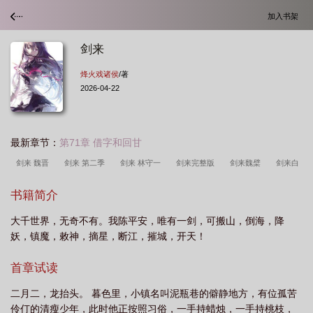
加入书架
剑来
烽火戏诸侯
/著
2026-04-22
最新章节：
第71章 借字和回甘
剑来 魏晋
剑来 第二季
剑来 林守一
剑来完整版
剑来魏檗
剑来白
泽是什么身份
剑来阿良是什么身份
剑来 豆瓣
剑来 钟馗
剑来 周
书籍简介
密
剑来白泽
剑来朱敛
剑来 在线阅读
剑来 电视剧
剑来 老瞎
大千世界，无奇不有。我陈平安，唯有一剑，可搬山，倒海，降
子
剑来 谢实
剑来刘羡阳结局
剑来 阿良
剑来 txt
剑来马苦玄最后结
妖，镇魔，敕神，摘星，断江，摧城，开天！
局
剑来杨老头是什么身份
剑来 全本
剑来 作者
剑来阿良什么境
界
剑来 莫向外求
剑来 烽火戏诸侯
剑来 第三季
剑来李宝瓶
剑来崔
首章试读
瀺
剑来 白也
剑来 笔趣阁
剑来 陆沉
剑来剑妈是什么身份
剑来听书
二月二，龙抬头。 暮色里，小镇名叫泥瓶巷的僻静地方，有位孤苦
哪里最好
剑来 第一季
剑来等级境界划分
剑来 陆台
剑来 大斌
剑来
伶仃的清瘦少年，此时他正按照习俗，一手持蜡烛，一手持桃枝，