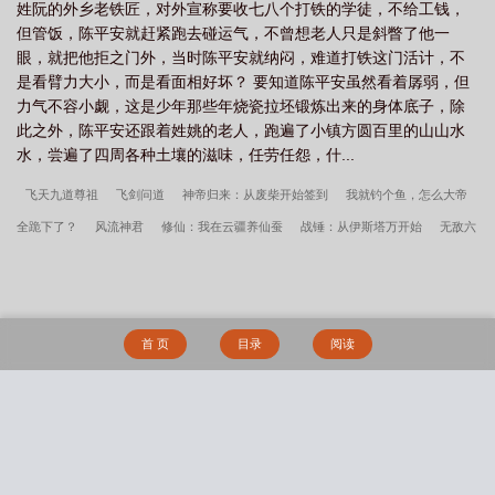
姓阮的外乡老铁匠，对外宣称要收七八个打铁的学徒，不给工钱，
但管饭，陈平安就赶紧跑去碰运气，不曾想老人只是斜瞥了他一
眼，就把他拒之门外，当时陈平安就纳闷，难道打铁这门活计，不
是看臂力大小，而是看面相好坏？ 要知道陈平安虽然看着孱弱，但
力气不容小觑，这是少年那些年烧瓷拉坯锻炼出来的身体底子，除
此之外，陈平安还跟着姓姚的老人，跑遍了小镇方圆百里的山山水
水，尝遍了四周各种土壤的滋味，任劳任怨，什...
飞天九道尊祖
飞剑问道
神帝归来：从废柴开始签到
我就钓个鱼，怎么大帝
全跪下了？
风流神君
修仙：我在云疆养仙蚕
战锤：从伊斯塔万开始
无敌六
皇子
侠侣修仙记
开局签到荒古圣体
灾厄圣体：我靠隐身苟成仙
隐秘的餐
桌
天珠变
你娶我姐，我嫁太子你哭什么？
权力深渊：重生为清廉老爸平
反！
星之途
反派他过于接地气
庆余年
一念神，一念魔
焚天之怒
他，
首 页
目录
阅读
反派，不和男主们贴贴就会死
我给你生了个包子
影后在无限游戏里杀疯了
火
玫瑰
穿成漂亮炮灰美男鱼
她被判无期徒刑[无限]_五不柳
不想恋爱
重逢未
晚
我撩恶毒女配的那些年_舒语谣
听说你要追我妹
搜 索