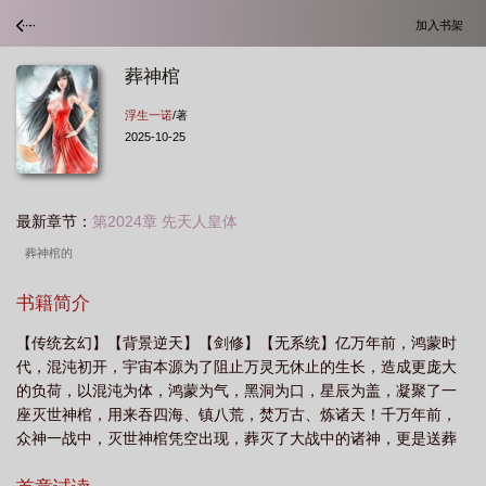
加入书架
葬神棺
浮生一诺
/著
2025-10-25
最新章节：
第2024章 先天人皇体
葬神棺的
书籍简介
【传统玄幻】【背景逆天】【剑修】【无系统】亿万年前，鸿蒙时
代，混沌初开，宇宙本源为了阻止万灵无休止的生长，造成更庞大
的负荷，以混沌为体，鸿蒙为气，黑洞为口，星辰为盖，凝聚了一
座灭世神棺，用来吞四海、镇八荒，焚万古、炼诸天！千万年前，
众神一战中，灭世神棺凭空出现，葬灭了大战中的诸神，更是送葬
了整个众神之界，自此，葬神棺下落不明，同时，葬神棺名动宇宙