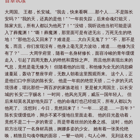
万界，威慑诸天神魔！千万年后，一名少年被活埋，与葬他的棺材
首章试读
融合在一起，自此，送葬少年名震八荒。“救人，我不在行，埋人，
大周国。 王都，长安城。 “我去，快来看啊......那个人......不是陈长
我倒是很善长！”少年面容冷峻，继续低吟：“我有一座混沌神棺，葬
安吗？” “我的天，还真的是他！” “一年前失踪，后来命魂灯熄灭，
天，葬地，葬人，葬仙亦葬神！
陈家大乱，所有人都以为他死了！” “没错，我听说他当初可能是误
入了葬魔渊！” “嘶！葬魔渊，那里面可是有进无出，万死无生的绝
地！” “那他怎么又回来了？难道是......大白天见鬼了？” “不，那不是
鬼，而且，你们发现没有，他身上毫无灵力波动，难道......他修为没
有了？” ...... 大周学府里，随着一名身材修长，面容冷峻的青年缓缓
走入，引起了四周无数人的哗然和震惊之声。 而且他所表现出来的
气息，竟然是毫无修为！ 但随着他的出现，和他修为全无的消息瞬
速蔓延，轰动了整座学府，无数人朝着这里围观而来。 这个人，正
是他们口中所说的陈长安。 他是一年前的绝世天骄，二十岁的天武
境强者，堪比那些一两百岁的家族老祖！ 更是被大周国主，以长安
城的‘长安’二字赐名！ 一时间，他风光无两，威压一国年轻人。 但
后来却莫名其妙地失踪了，他的命魂灯也已经熄灭，所有人都以为
他死了。 没想到，今日，竟然回来了！ “一年......还是......一百年？”
陈长安缓缓低吟，脚步不紧不慢地往里面走着。 他的目光盈动着，
竟然不是二十一岁的青涩，而是带着丝丝的沧桑之感。 这时，他的
前方出现了一名身材高挑，婀娜多姿的少女。 她有着一张美伦绝
唤，精致且勾魂夺魄的面容，一颦一动间，勾人心神。 见到这名女