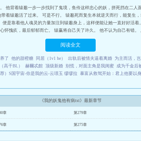
。 他背着辕邈一步一步找到了鬼境，鱼伶这样忠心的妖，拼死挡在二人
他带着辕邈活了过来。 可是不行。 辕邈死而复生本就逆天而行，能复生，
。 便是靠着他人魂灵的力量加注到辕邈身上，这样便能让她一直好好活着。
怀愧疚，最后郁郁而亡。 辕赢将自己关了许久。 他不认为自己有错。 所以
阅读全文
养了
他的甜橙糖
同居（1v1 he）
出轨后被情夫逼着离婚
为主而活，岂
（高干BL）
赫爾忒館
顶级新婚
别慌，对面主角是我闺蜜
成为千金后
荐）S国宇宙-你是我的云-云璟玉 缪缪拉
暴富从救驾开始：君上他要以
《我的妖鬼他有病txt》最新章节
80章
第279章
76章
第275章