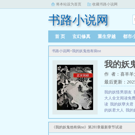
将本站设为首页
收藏书路小说网
书路小说网
首 页
玄幻修真
重生穿越
都市
书路小说网
>
我的妖鬼他有病txt
我的妖鬼
作 者：喜羊羊
最后更新：2025-1
我的妖怪男朋友
大人全文阅读免
读
我的妖孽夫
的妖君大人
我的
他有病免费阅读
妖鬼他有病笔趣
《我的妖鬼他有病txt》第281章最新章节试读
成了洧王宫内最受宠
最需要保护的人，