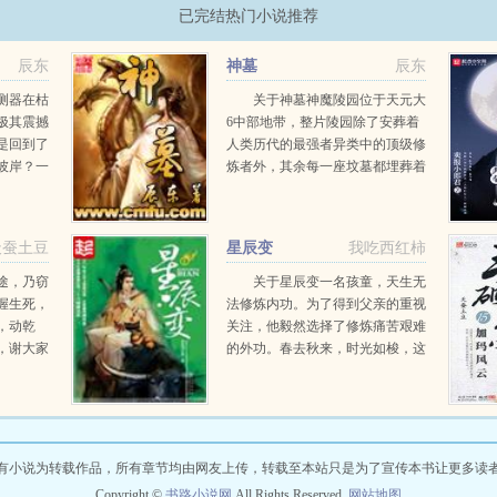
已完结热门小说推荐
辰东
神墓
辰东
测器在枯
关于神墓神魔陵园位于天元大
极其震撼
6中部地带，整片陵园除了安葬着
是回到了
人类历代的最强者异类中的顶级修
彼岸？一
炼者外，其余每一座坟墓都埋葬着
陆离，神
一位远古的神或魔，这是一片属于
，激情若
神魔的安息之地。一个平凡的青年
止境登天
死去万载岁月之后，从远古神墓中
天蚕土豆
星辰变
我吃西红柿
复活而出，望...
途，乃窃
关于星辰变一名孩童，天生无
握生死，
法修炼内功。为了得到父亲的重视
，动乾
关注，他毅然选择了修炼痛苦艰难
，谢大家
的外功。春去秋来，时光如梭，这
个孩童长大了变成了一名青年，真
正改变他的命运，是一颗流星化作
的神秘晶石流星泪。这颗流星泪在
青年无...
有小说为转载作品，所有章节均由网友上传，转载至本站只是为了宣传本书让更多读
Copyright ©
书路小说网
All Rights Reserved.
网站地图