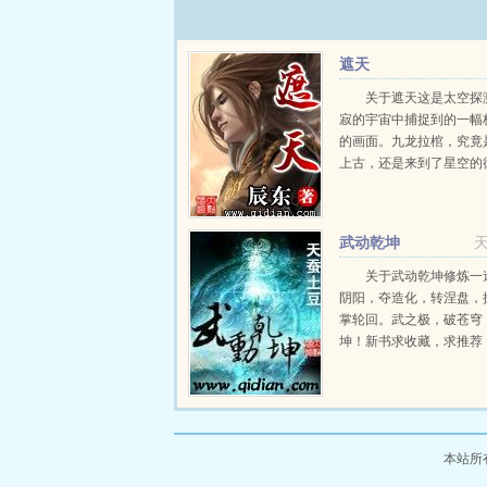
遮天
关于遮天这是太空探
寂的宇宙中捕捉到的一幅
的画面。九龙拉棺，究竟
上古，还是来到了星空的
个浩大的仙侠世界，光怪
秘无尽。热血似火山沸腾
瀚海汹涌，欲望如深渊无
武动乾坤
路，踏歌行...
关于武动乾坤修炼一
阴阳，夺造化，转涅盘，
掌轮回。武之极，破苍穹
坤！新书求收藏，求推荐
onno...
本站所