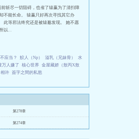
面前斩尽一切阻碍，也省了辕赢为了清扫障
却不能长命。 辕赢只好再次寻找其它办
 此等邪法终究还是被辕邈发现。 她不愿
...
不应当？
鮫人（Np）
溢乳（兄妹骨）
水
被万人嫌了
核心世界
金屋藏娇（敖丙X敖
身相许
簽字之間的私慾
第278章
第274章