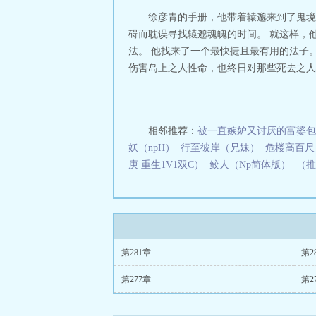
徐彦青的手册，他带着辕邈来到了鬼境
碍而耽误寻找辕邈魂魄的时间。 就这样，
法。 他找来了一个最快捷且最有用的法子
伤害岛上之人性命，也终日对那些死去之人心
相邻推荐：
被一直嫉妒又讨厌的富婆包
妖（npH）
行至彼岸（兄妹）
危楼高百尺
庚 重生1V1双C）
鲛人（Np简体版）
（推
第281章
第2
第277章
第2