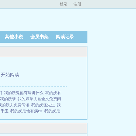
登录
注册
其他小说
会员书架
阅读记录
、
开始阅读
们
我的妖鬼他有病讲什么
我的妖君
我的妖孽
我的妖孽夫君全文免费阅
我的妖夫免费阅读
我的妖怪先生
我
山千玉
我的妖鬼他有病txt
我的妖鬼
君们
我的妖鬼他有病by玉千山
我的
了谢只南。emsp;emsp;只一夜，她
p;emsp;她灵力低微，是全王宫上下