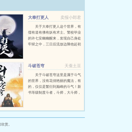
大奉打更人
卖报小郎君
关于大奉打更人这个世界，有
儒有道有佛有妖有术士。警校毕业
的许七安幽幽醒来，发现自己身处
牢狱之中，三日后流放边陲他起初
的目的只是自保，顺便在这个没有
人权的社会里当个富家翁悠闲度
日。多年后，许七...
斗破苍穹
天蚕土豆
关于斗破苍穹这里是属于斗气
的世界，没有花俏艳丽的魔法，有
的，仅仅是繁衍到巅峰的斗气！新
书等级制度斗者，斗师，大斗师，
斗灵，斗王，斗皇，斗宗，斗尊，
斗圣，斗帝。想要知道异界的斗气
在发展到巅峰之后...
者欣赏。