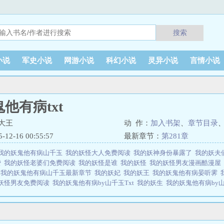
搜索
小说
军史小说
网游小说
科幻小说
灵异小说
言情小说
他有病txt
大王
动 作：
加入书架
、
章节目录
2-16 00:55:57
最新章节：
第281章
我的妖鬼他有病山千玉
我的妖怪大人免费阅读
我的妖神身份暴露了
我的妖夫
费
我的妖怪老婆们免费阅读
我的妖怪是谁
我的妖怪
我的妖怪男友漫画酷漫屋
君
我的妖鬼他有病山千玉最新章节
我的妖妃
我的妖王
我的妖鬼他有病晏听霁
妖怪男友免费阅读
我的妖鬼他有病by山千玉Txt
我的妖生
我的妖鬼他有病by
我的妖鬼他有病TXT
我的妖鬼他有病by山千玉免费
我的妖帝老婆
我的妖怪夫
阁
我的妖鬼他有病简介：emsp;emsp;元平七年，于一堆腐鬼血躯之中，王求谙找到
的公主。emsp;emsp;却也因此被困于两座宫殿的漫漫长路间，不得自由。ems
所有人..我的妖鬼他有病